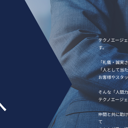
テクノエージ
す。
「礼儀・誠実
「人として当
お客様やスタ
そんな「人間
へ
テクノエージ
仲間と共に助
て