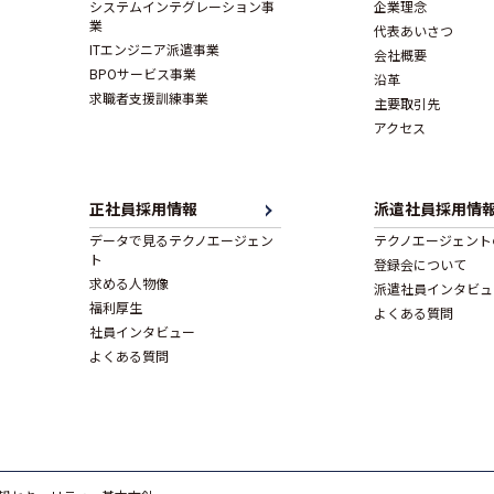
システムインテグレーション事
企業理念
業
代表あいさつ
ITエンジニア派遣事業
会社概要
BPOサービス事業
沿革
求職者支援訓練事業
主要取引先
アクセス
正社員採用情報
派遣社員採用情
データで見るテクノエージェン
テクノエージェント
ト
登録会について
求める人物像
派遣社員インタビュ
福利厚生
よくある質問
社員インタビュー
よくある質問